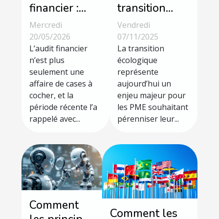
financier :
transition
pourquoi
écologique
Mercredi
Vendredi
l’humain
réussie dans
20/05/2026
07/11/2025
reste
L’audit financier
les PME
La transition
n’est plus
écologique
l’élément
seulement une
représente
déterminant
affaire de cases à
aujourd’hui un
cocher, et la
enjeu majeur pour
période récente l’a
les PME souhaitant
rappelé avec...
pérenniser leur...
Comment
Comment les