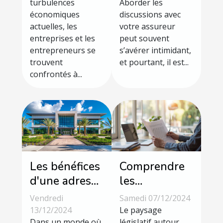
économiques
turbulences
avec votre
Aborder les
économiques
discussions avec
en
assurance
actuelles, les
votre assureur
opportunités
entreprises et les
peut souvent
de croissance
entrepreneurs se
s’avérer intimidant,
trouvent
et pourtant, il est...
confrontés à...
Les bénéfices
Comprendre
d'une adresse
les
prestigieuse
implications
Vendredi
Samedi 07/12/2024
pour votre
des nouvelles
13/12/2024
Le paysage
Dans un monde où
législatif autour