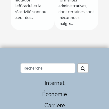
mutation,
formalités
agiles pour
gestion
l'efficacité et la
administratives,
améliorer la
d'entreprise
réactivité sont au
dont certaines sont
productivité
cœur des...
méconnues
malgré...
en entreprise
Internet
Économie
Carrière