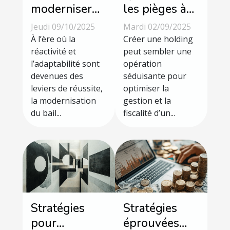
moderniser
les pièges à
votre bail
éviter lors de
Jeudi 09/10/2025
Mardi 02/09/2025
commercial
la création
À l’ère où la
Créer une holding
pour plus de
réactivité et
d'une
peut sembler une
l’adaptabilité sont
opération
flexibilité?
holding ?
devenues des
séduisante pour
leviers de réussite,
optimiser la
la modernisation
gestion et la
du bail...
fiscalité d’un...
Stratégies
Stratégies
pour
éprouvées