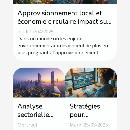
Approvisionnement local et
économie circulaire impact sur
les petites entreprises
Jeudi 17/04/2025
françaises
Dans un monde où les enjeux
environnementaux deviennent de plus en
plus prégnants, l'approvisionnement...
Analyse
Stratégies
sectorielle
pour
émergente
optimiser la
Mercredi
Mardi 25/03/2025