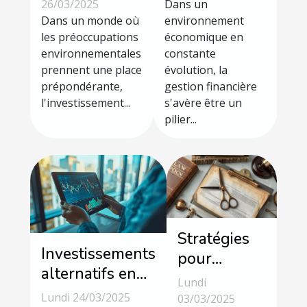
investir dans
gestion
26/03/2025
Dans un
la
Dans un monde où
financière
environnement
les préoccupations
économique en
technologie
dans votre
environnementales
constante
verte en 2023
entreprise
prennent une place
évolution, la
prépondérante,
gestion financière
l'investissement...
s'avère être un
pilier...
Stratégies
Investissements
pour
alternatifs en
annuler
Lundi
2023 quelles
légalement
Lundi 24/03/2025
03/03/2025