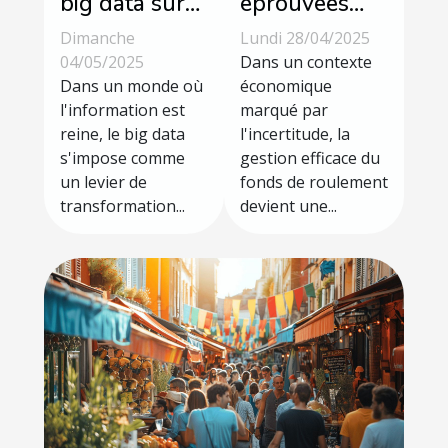
big data sur
éprouvées
les décisions
pour
Dimanche
Lundi 28/04/2025
stratégiques
optimiser
04/05/2025
Dans un contexte
en milieu
Dans un monde où
votre fonds
économique
l'information est
marqué par
d'affaires
de roulement
reine, le big data
l'incertitude, la
en période
s'impose comme
gestion efficace du
d'incertitude
un levier de
fonds de roulement
économique
transformation...
devient une...