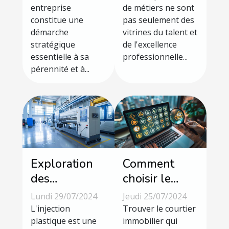
entreprise
de métiers ne sont
d'entreprise
France
constitue une
pas seulement des
démarche
vitrines du talent et
stratégique
de l'excellence
essentielle à sa
professionnelle...
pérennité et à...
Exploration
Comment
des
choisir le
avantages de
meilleur
Lundi 29/07/2024
Jeudi 25/07/2024
l'injection
courtier
L'injection
Trouver le courtier
plastique
plastique est une
immobilier
immobilier qui