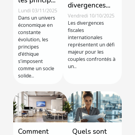
les principes
divergences
d'éthique
Lundi 03/11/2025
fiscales
Vendredi 10/10/2025
renforcent
Dans un univers
internationales
Les divergences
la gestion
économique en
influencent-
fiscales
constante
d'entreprise
internationales
elles les
évolution, les
?
représentent un défi
principes
divorces
majeur pour les
d’éthique
transfrontaliers
couples confrontés à
s’imposent
?
un...
comme un socle
solide...
Comment
Quels sont