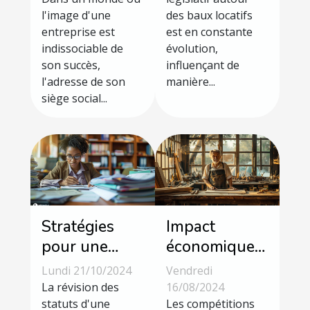
entreprise
lois sur les
l'image d'une
des baux locatifs
baux locatifs
entreprise est
est en constante
indissociable de
évolution,
son succès,
influençant de
l'adresse de son
manière...
siège social...
Stratégies
Impact
pour une
économique
révision
et social des
Lundi 21/10/2024
Vendredi
efficace des
compétitions
La révision des
16/08/2024
statuts
statuts d'une
de métiers en
Les compétitions