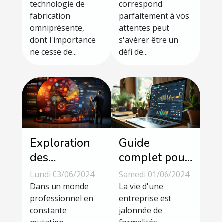
technologie de
correspond
dans diverses
pour vos
fabrication
parfaitement à vos
industries
besoins
omniprésente,
attentes peut
dont l'importance
s'avérer être un
ne cesse de...
défi de...
Exploration
Guide
des
complet pour
avantages et
comprendre
Lundi 03/06/2024
Samedi 01/06/2024
des défis de
et utiliser les
Dans un monde
La vie d'une
l'adoption des
professionnel en
extraits Kbis
entreprise est
constante
jalonnée de
méthodes
dans la