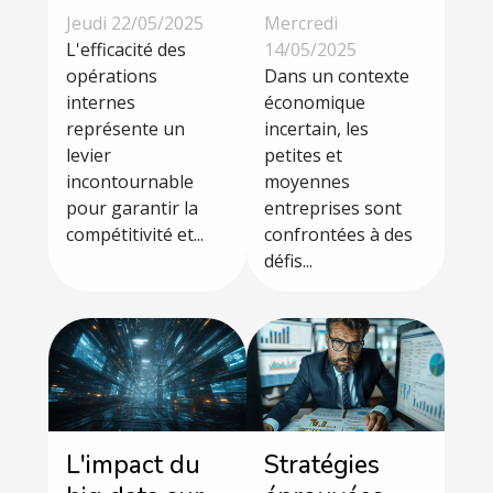
améliorer
pour
Jeudi 22/05/2025
Mercredi
l'efficacité des
optimiser la
L'efficacité des
14/05/2025
opérations
opérations
trésorerie des
Dans un contexte
internes
économique
internes
PME en
représente un
incertain, les
période de
levier
petites et
crise
incontournable
moyennes
économique
pour garantir la
entreprises sont
compétitivité et...
confrontées à des
défis...
L'impact du
Stratégies