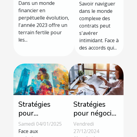
opportunités
Dans un monde
des contrats
Savoir naviguer
pour diversifier
financier en
dans le monde
abusifs
perpétuelle évolution,
complexe des
son
l'année 2023 offre un
contrats peut
portefeuille
terrain fertile pour
s'avérer
les...
intimidant. Face à
des accords qui...
Stratégies
Stratégies
pour
pour négocier
transformer
une meilleure
Samedi 04/01/2025
Vendredi
les défis
couverture
Face aux
27/12/2024