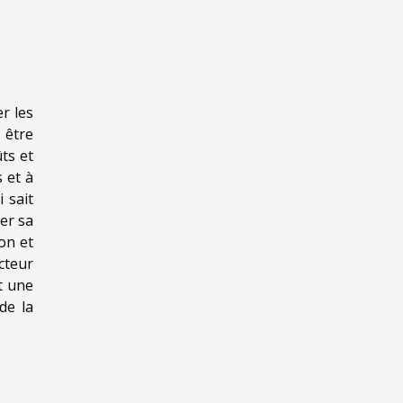
r les
 être
ts et
 et à
 sait
er sa
on et
cteur
t une
de la