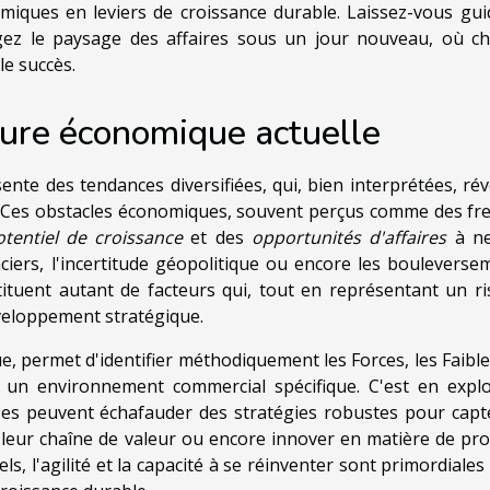
omiques en leviers de croissance durable. Laissez-vous gui
sagez le paysage des affaires sous un jour nouveau, où c
le succès.
ture économique actuelle
te des tendances diversifiées, qui, bien interprétées, rév
es. Ces obstacles économiques, souvent perçus comme des fre
otentiel de croissance
et des
opportunités d'affaires
à ne
nciers, l'incertitude géopolitique ou encore les bouleverse
ituent autant de facteurs qui, tout en représentant un ri
veloppement stratégique.
que, permet d'identifier méthodiquement les Forces, les Faibl
à un environnement commercial spécifique. C'est en explo
ses peuvent échafauder des stratégies robustes pour capt
eur chaîne de valeur ou encore innover en matière de pro
ls, l'agilité et la capacité à se réinventer sont primordiale