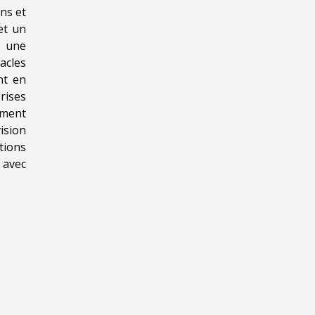
ons et
et un
t une
acles
nt en
rises
ement
ision
tions
 avec