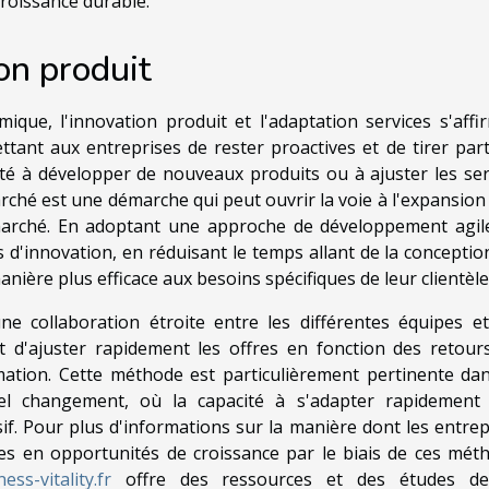
croissance durable.
on produit
ue, l'innovation produit et l'adaptation services s'affi
ant aux entreprises de rester proactives et de tirer part
cité à développer de nouveaux produits ou à ajuster les ser
rché est une démarche qui peut ouvrir la voie à l'expansion
rché. En adoptant une approche de développement agile
 d'innovation, en réduisant le temps allant de la conception
ière plus efficace aux besoins spécifiques de leur clientèle
ne collaboration étroite entre les différentes équipes e
t d'ajuster rapidement les offres en fonction des retour
mation. Cette méthode est particulièrement pertinente da
l changement, où la capacité à s'adapter rapidement
if. Pour plus d'informations sur la manière dont les entrep
es en opportunités de croissance par le biais de ces mét
ss-vitality.fr
offre des ressources et des études de