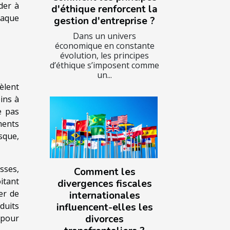
der à
d'éthique renforcent la
haque
gestion d'entreprise ?
Dans un univers
économique en constante
évolution, les principes
d’éthique s’imposent comme
un...
èlent
ins à
 pas
ments
sque,
esses,
Comment les
itant
divergences fiscales
er de
internationales
duits
influencent-elles les
s pour
divorces