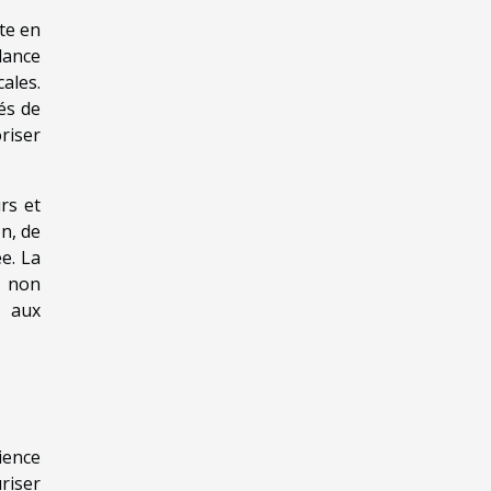
te en
dance
ales.
és de
riser
rs et
n, de
e. La
e non
e aux
ience
riser