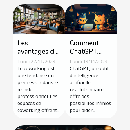
Les
Comment
avantages du
ChatGPT
coworking à
peut-il aider
Lundi 27/11/2023
Lundi 13/11/2023
Savenay
votre
Le coworking est
ChatGPT, un outil
une tendance en
entreprise à
d'intelligence
plein essor dans le
artificielle
se
monde
révolutionnaire,
développer
professionnel. Les
offre des
espaces de
possibilités infinies
coworking offrent...
pour aider...