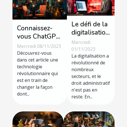
Le défi de la
Connaissez-
digitalisation
vous ChatGPT
dans le droit
Mercredi
? Un outil
Mercredi 08/11/2023
administratif
01/11/2023
révolutionnaire
Découvrez-vous
La digitalisation a
pour le
dans cet article une
révolutionné de
technologie
traitement des
nombreux
révolutionnaire qui
textes
secteurs, et le
est en train de
droit administratif
changer la façon
n'est pas en
dont...
reste. En...