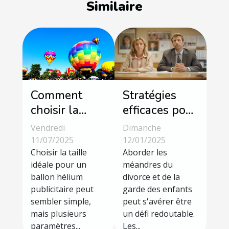
Similaire
Comment
Stratégies
choisir la
efficaces pour
taille idéale
naviguer
Vendredi
Dimanche
pour votre
dans les
11/07/2025
12/01/2025
ballon hélium
Choisir la taille
complications
Aborder les
idéale pour un
méandres du
publicitaire ?
du divorce et
ballon hélium
divorce et de la
de la garde
publicitaire peut
garde des enfants
des enfants
sembler simple,
peut s'avérer être
mais plusieurs
un défi redoutable.
paramètres...
Les...