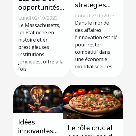
stratégies
opportunités
créatives
d'être avocat
Lundi 02/10/2023
Lundi 02/10/2023
pour
Dans le monde
au
Le Massachusetts,
stimuler
des affaires,
Massachusetts
un État riche en
l'innovation est clé
l'innovation
histoire et en
pour rester
prestigieuses
en entreprise
compétitif dans
institutions
une économie
juridiques, offre à la
mondialisée. Les...
fois...
Idées
Le rôle crucial
innovantes