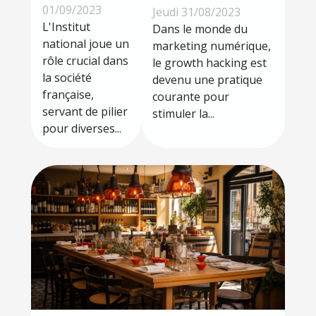
du growth
national
01/09/2023
Jeudi 31/08/2023
hacker
dans la
L'Institut
Dans le monde du
national joue un
marketing numérique,
société
rôle crucial dans
le growth hacking est
française
la société
devenu une pratique
française,
courante pour
servant de pilier
stimuler la...
pour diverses...