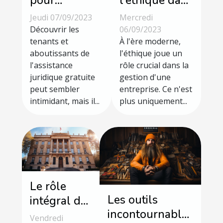
pour
l'éthique dans
bénéficier de
les
Jeudi 07/09/2023
Mercredi
l'assistance
entreprises
Découvrir les
06/09/2023
juridique
tenants et
modernes
À l'ère moderne,
aboutissants de
l'éthique joue un
gratuite
l'assistance
rôle crucial dans la
juridique gratuite
gestion d'une
peut sembler
entreprise. Ce n'est
intimidant, mais il...
plus uniquement...
Le rôle
Les outils
intégral de
incontournables
l'Institut
Vendredi