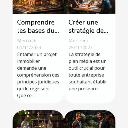
Comprendre
Créer une
les bases du
stratégie de
droit
plan média
Mercredi
Mercredi
immobilier
efficace :
01/11/2023
25/10/2023
Entamer un projet
étapes clés et
La stratégie de
immobilier
plan média est un
astuces
demande une
outil crucial pour
compréhension des
toute entreprise
principes juridiques
souhaitant établir
qui le régissent.
une présence...
Que ce...