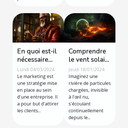
En quoi est-il
Comprendre
nécessaire
le vent solaire
d'avoir un
et ses effets
Lundi 04/03/2024
Jeudi 18/01/2024
coach en
sur la météo
Le marketing est
Imaginez une
marketing ?
une stratégie mise
spatiale
rivière de particules
en place au sein
chargées, invisible
d'une entreprise. Il
à l'œil nu,
a pour but d'attirer
s'écoulant
les clients...
continuellement
depuis le...