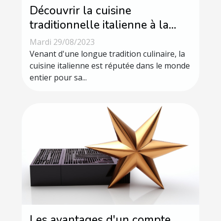
Découvrir la cuisine
traditionnelle italienne à la
pizzeria de la rue Maréchal
Mardi 29/08/2023
Foch à Angers
Venant d'une longue tradition culinaire, la
cuisine italienne est réputée dans le monde
entier pour sa...
Les avantages d'un compte