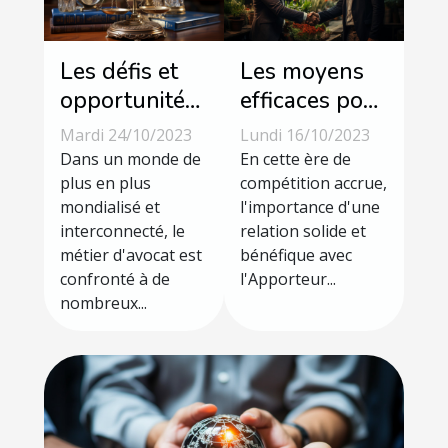
Les défis et
Les moyens
opportunités
efficaces pour
pour les
optimiser
Mardi 24/10/2023
Lundi 16/10/2023
avocats à
votre relation
Dans un monde de
En cette ère de
l'échelle
plus en plus
avec
compétition accrue,
mondialisé et
l'importance d'une
internationale
l'Apporteur
interconnecté, le
relation solide et
d'affaires en
métier d'avocat est
bénéfique avec
2023
confronté à de
l'Apporteur...
nombreux...