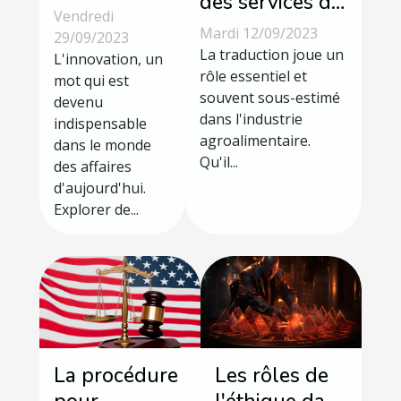
des services de
pour
Vendredi
traduction dans
l'expansion
Mardi 12/09/2023
29/09/2023
l'industrie
La traduction joue un
de
L'innovation, un
agroalimentaire
rôle essentiel et
mot qui est
l'entreprise
souvent sous-estimé
devenu
dans l'industrie
indispensable
agroalimentaire.
dans le monde
Qu'il...
des affaires
d'aujourd'hui.
Explorer de...
La procédure
Les rôles de